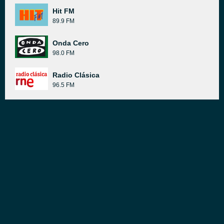
Hit FM
89.9 FM
Onda Cero
98.0 FM
Radio Clásica
96.5 FM