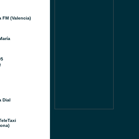
a FM (Valencia)
María
05
M
 Dial
TeleTaxi
lona)