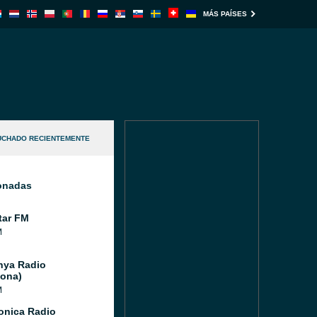
MÁS PAÍSES
UCHADO RECIENTEMENTE
ionadas
tar FM
M
nya Radio
lona)
M
Sonica Radio