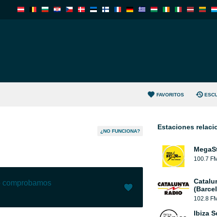
FAVORITOS
ESC
Estaciones relac
¿NO FUNCIONA?
MegaS
100.7 F
Catalu
lo comprobamos
(Barce
102.8 F
Me gusta (
3
)
(
0
)
Ibiza 