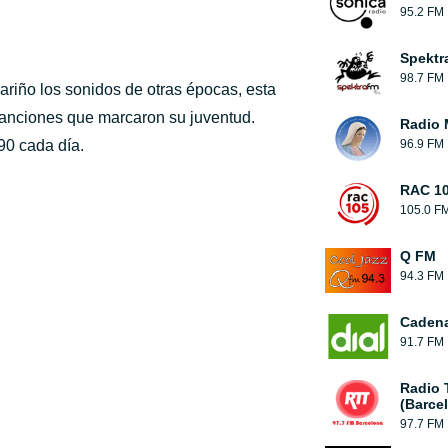
95.2 FM
Spektr
98.7 FM
ariño los sonidos de otras épocas, esta
 canciones que marcaron su juventud.
Radio 
90 cada día.
96.9 FM
RAC 1
105.0 F
Q FM
94.3 FM
Cadena
91.7 FM
Radio 
(Barce
97.7 FM