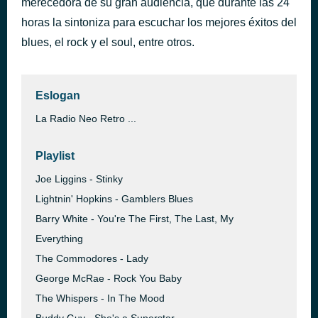
merecedora de su gran audiencia, que durante las 24
CARNABY NIGHTS
horas la sintoniza para escuchar los mejores éxitos del
hace 37 minutos
THE WYLDEWOOD
blues, el rock y el soul, entre otros.
Eslogan
La Radio Neo Retro ...
Playlist
Joe Liggins - Stinky
Lightnin' Hopkins - Gamblers Blues
Barry White - You're The First, The Last, My
Everything
The Commodores - Lady
George McRae - Rock You Baby
The Whispers - In The Mood