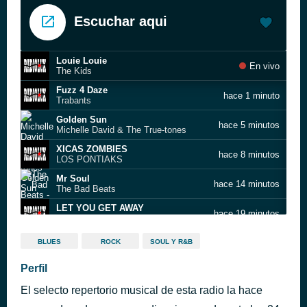
Escuchar aqui
Louie Louie
En vivo
The Kids
Fuzz 4 Daze
hace 1 minuto
Trabants
Golden Sun
hace 5 minutos
Michelle David & The True-tones
XICAS ZOMBIES
hace 8 minutos
LOS PONTIAKS
Mr Soul
hace 14 minutos
The Bad Beats
LET YOU GET AWAY
hace 19 minutos
MANDIE BEE
If I Let You
hace 25 minutos
BLUES
ROCK
SOUL Y R&B
The Womack Sisters
DO THE RIGHT BY ME
Perfil
hace 29 minutos
THE TRANCE
El selecto repertorio musical de esta radio la hace
Shine
hace 33 minutos
Thee Strawberry Mynde