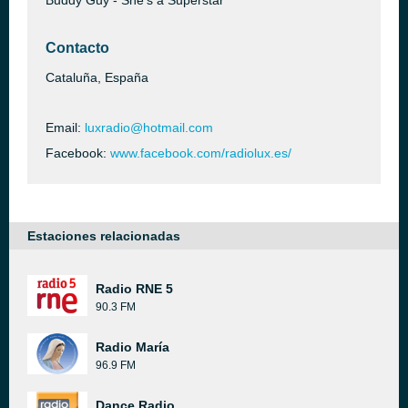
Buddy Guy - She's a Superstar
Contacto
Cataluña, España
Email:
luxradio@hotmail.com
Facebook:
www.facebook.com/radiolux.es/
Estaciones relacionadas
Radio RNE 5
90.3 FM
Radio María
96.9 FM
Dance Radio