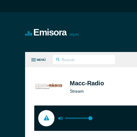
Emisora
.org.es
MENÚ
S GÉNEROS
Macc-Radio
Stream