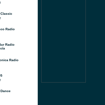
M
 Classic
M
co Radio
Sur Radio
cía
Sonica Radio
05
M
 Dance