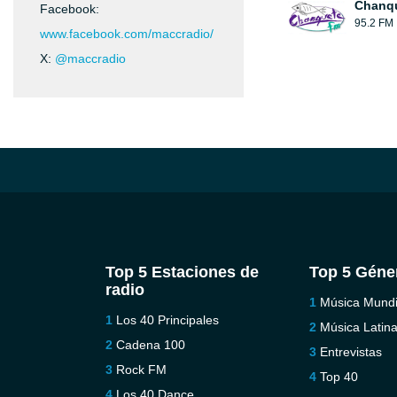
Chanqu
Facebook:
95.2 FM
www.facebook.com/maccradio/
X:
@maccradio
Top 5 Estaciones de
Top 5 Géne
radio
Música Mundi
Los 40 Principales
Música Latin
Cadena 100
Entrevistas
Rock FM
Top 40
Los 40 Dance