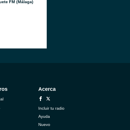
ete FM (Málaga)
ros
Acerca
al
a
Incluir tu radio
Ayuda
Nuevo