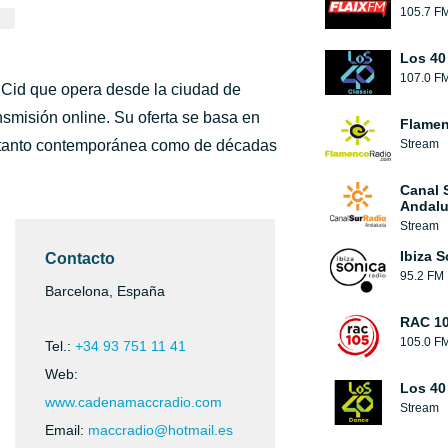
105.7 F
Los 40
107.0 F
 Cid que opera desde la ciudad de
nsmisión online. Su oferta se basa en
Flamen
, tanto contemporánea como de décadas
Stream
Canal 
Andalu
Stream
Ibiza 
Contacto
95.2 FM
Barcelona, España
RAC 1
105.0 F
Tel.:
+34 93 751 11 41
Web:
Los 40
www.cadenamaccradio.com
Stream
Email:
maccradio@hotmail.es