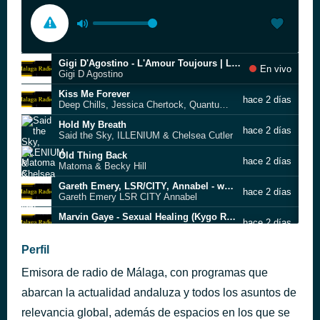
Gigi D'Agostino - L'Amour Toujours | LABACK Remix
En vivo
Gigi D Agostino
Kiss Me Forever
hace 2 días
Deep Chills, Jessica Chertock, Quantum Pilots
Hold My Breath
hace 2 días
Said the Sky, ILLENIUM & Chelsea Cutler
Old Thing Back
hace 2 días
Matoma & Becky Hill
Gareth Emery, LSR/CITY, Annabel - without u (GE Club mix) [Official Music Video] 4K
hace 2 días
Gareth Emery LSR CITY Annabel
Marvin Gaye - Sexual Healing (Kygo Remix) Tropical House
hace 2 días
Marvin Gaye
Thomas Thomas
Perfil
hace 2 días
Murray Gold
Emisora de radio de Málaga, con programas que
Enough To Me
hace 2 días
Nerve, VSIDE, Alex Silves
abarcan la actualidad andaluza y todos los asuntos de
Firestone
relevancia global, además de espacios en los que se
hace 2 días
Kygo & Tina Turner