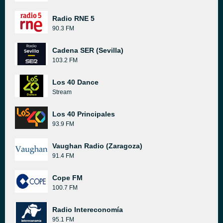
Radio RNE 5
90.3 FM
Cadena SER (Sevilla)
103.2 FM
Los 40 Dance
Stream
Los 40 Principales
93.9 FM
Vaughan Radio (Zaragoza)
91.4 FM
Cope FM
100.7 FM
Radio Intereconomía
95.1 FM