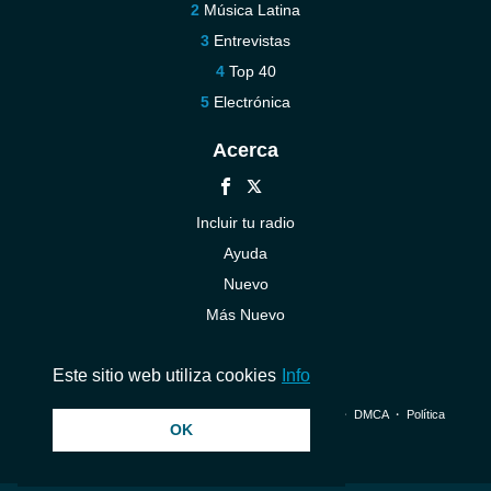
Música Latina
Entrevistas
Top 40
Electrónica
Acerca
Incluir tu radio
Ayuda
Nuevo
Más Nuevo
Contáctenos
Este sitio web utiliza cookies
Info
© 2026 InstantAudio. Reservados todos los derechos. ・
DMCA
・
Política
OK
de privacidad