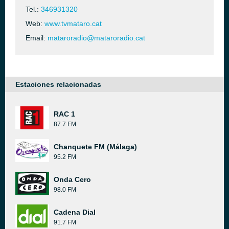
Tel.:
346931320
Web:
www.tvmataro.cat
Email:
mataroradio@mataroradio.cat
Estaciones relacionadas
RAC 1
87.7 FM
Chanquete FM (Málaga)
95.2 FM
Onda Cero
98.0 FM
Cadena Dial
91.7 FM