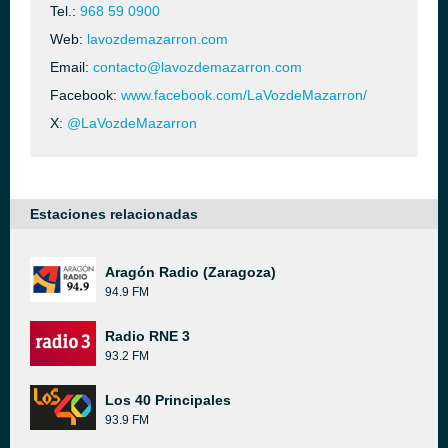
Tel.:
968 59 0900
Web:
lavozdemazarron.com
Email:
contacto@lavozdemazarron.com
Facebook:
www.facebook.com/LaVozdeMazarron/
X:
@LaVozdeMazarron
Estaciones relacionadas
Aragón Radio (Zaragoza)
94.9 FM
Radio RNE 3
93.2 FM
Los 40 Principales
93.9 FM