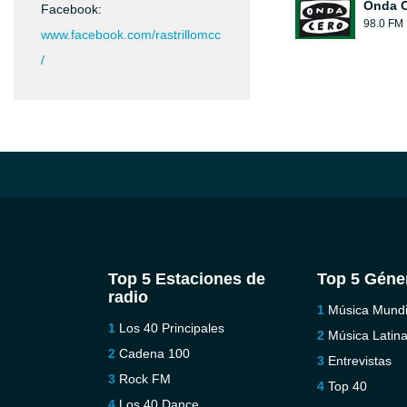
Onda 
Facebook:
98.0 FM
www.facebook.com/rastrillomcc
/
Top 5 Estaciones de
Top 5 Géne
radio
Música Mundi
Los 40 Principales
Música Latin
Cadena 100
Entrevistas
Rock FM
Top 40
Los 40 Dance