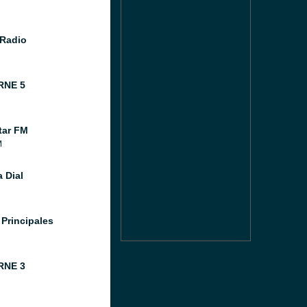
Radio
RNE 5
tar FM
M
 Dial
 Principales
RNE 3