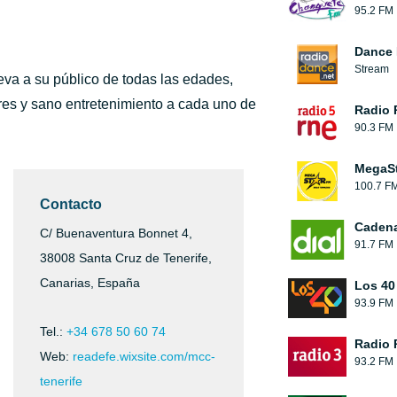
95.2 FM
Dance 
Stream
eva a su público de todas las edades,
es y sano entretenimiento a cada uno de
Radio 
90.3 FM
MegaS
100.7 F
Contacto
Cadena
C/ Buenaventura Bonnet 4,
91.7 FM
38008 Santa Cruz de Tenerife,
Canarias, España
Los 40
93.9 FM
Tel.:
+34 678 50 60 74
Radio 
Web:
readefe.wixsite.com/mcc-
93.2 FM
tenerife