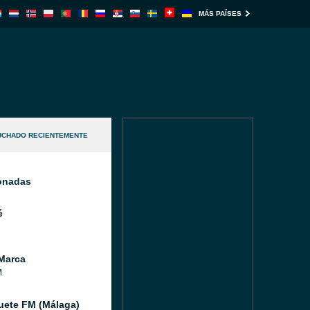
MÁS PAÍSES
UCHADO RECIENTEMENTE
ionadas
é
Marca
M
ete FM (Málaga)