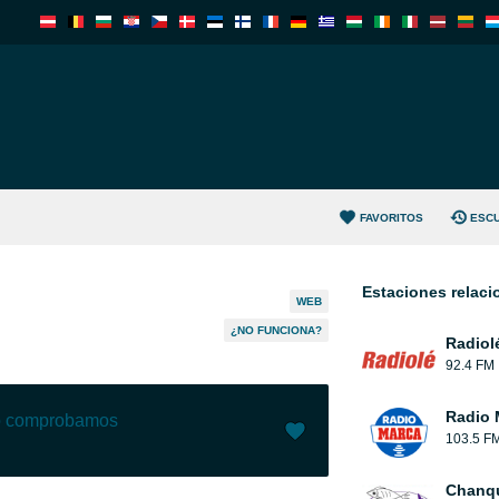
FAVORITOS
ESC
Estaciones relac
WEB
¿NO FUNCIONA?
Radiol
92.4 FM
Radio 
lo comprobamos
103.5 F
Me gusta (
0
)
(
0
)
Chanqu