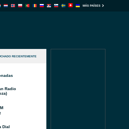
MÁS PAÍSES
UCHADO RECIENTEMENTE
ionadas
n Radio
oza)
FM
M
 Dial