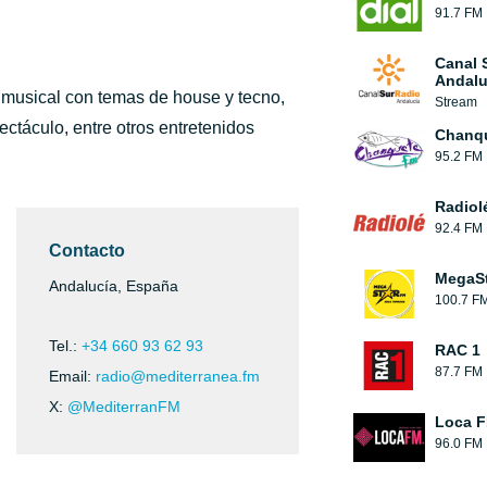
91.7 FM
Canal 
Andalu
o musical con temas de house y tecno,
Stream
ectáculo, entre otros entretenidos
Chanqu
95.2 FM
Radiol
92.4 FM
Contacto
MegaS
Andalucía, España
100.7 F
Tel.:
+34 660 93 62 93
RAC 1
87.7 FM
Email:
radio@mediterranea.fm
X:
@MediterranFM
Loca 
96.0 FM