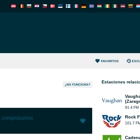
FAVORITOS
ESC
Estaciones relac
¿NO FUNCIONA?
Vaugha
(Zarag
91.4 FM
Rock 
lo comprobamos
101.7 F
Me gusta (
2
)
(
0
)
Cadena