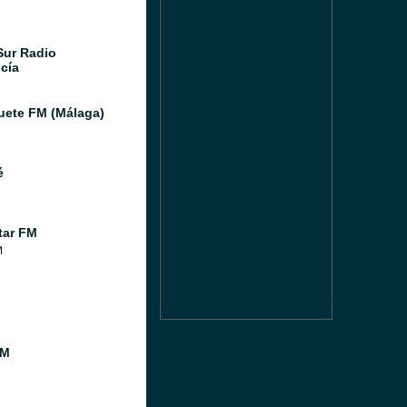
Sur Radio
cía
ete FM (Málaga)
é
tar FM
M
FM