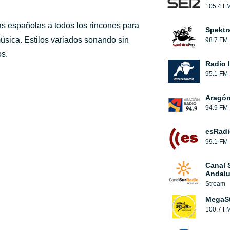
105.4 F
ras españolas a todos los rincones para
Spektr
ica. Estilos variados sonando sin
98.7 FM
os.
Radio 
95.1 FM
Aragón
94.9 FM
esRadi
99.1 FM
Canal 
Andalu
Stream
MegaS
100.7 F