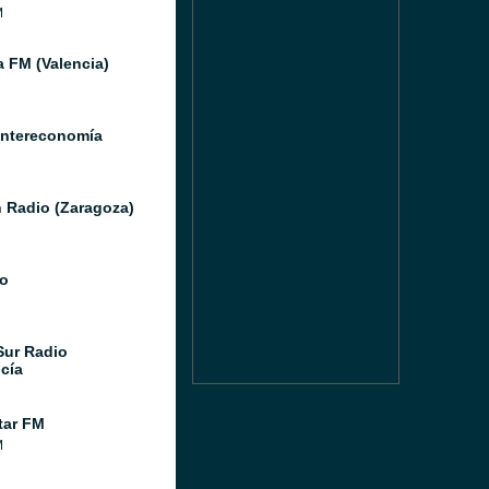
M
a FM (Valencia)
Intereconomía
 Radio (Zaragoza)
o
Sur Radio
cía
tar FM
M