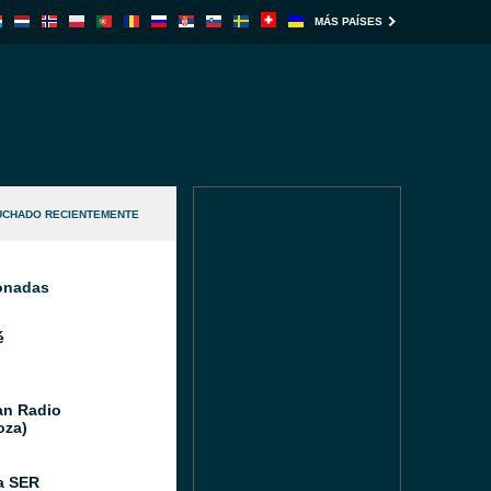
MÁS PAÍSES
UCHADO RECIENTEMENTE
ionadas
é
n Radio
oza)
a SER