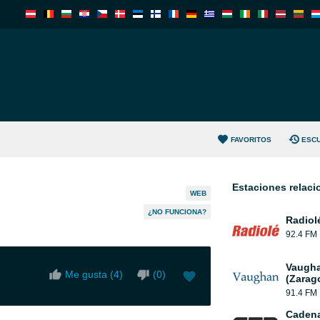
FAVORITOS
ESC
Estaciones relac
WEB
¿NO FUNCIONA?
Radiol
92.4 FM
Vaugha
Me gusta (
4
)
(
0
)
(Zarag
91.4 FM
Caden