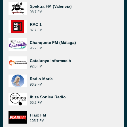
Spektra FM (Valencia)
98.7 FM
RAC 1
87.7 FM
Chanquete FM (Málaga)
95.2 FM
Catalunya Informació
92.0 FM
Radio María
96.9 FM
Ibiza Sonica Radio
95.2 FM
Flaix FM
105.7 FM