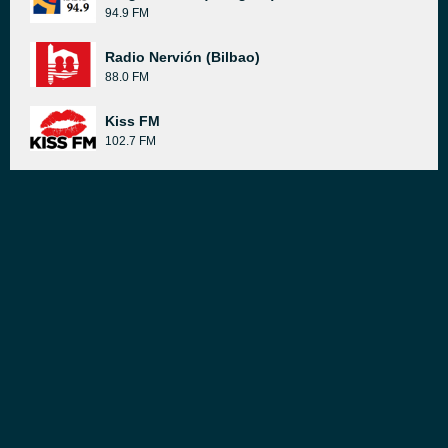
94.9 FM
Radio Nervión (Bilbao)
88.0 FM
Kiss FM
102.7 FM