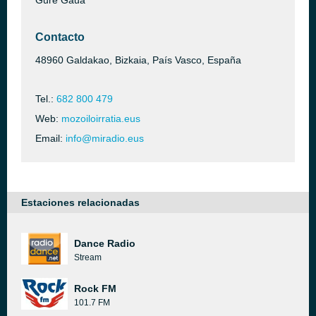
Gure Gaua
Contacto
48960 Galdakao, Bizkaia, País Vasco, España
Tel.:
682 800 479
Web:
mozoiloirratia.eus
Email:
info@miradio.eus
Estaciones relacionadas
Dance Radio
Stream
Rock FM
101.7 FM