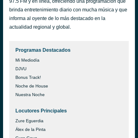
97.5 FM y en línea, ofreciendo una programación que
In Time
brinda entretenimiento diario con mucha música y que
hace 45 minutos
Mark Collie
informa al oyente de lo más destacado en la
actualidad regional y global.
Programas Destacados
Mi Mediodía
DJVU
Bonus Track!
Noche de House
Nuestra Noche
Locutores Principales
Zure Eguerdia
Álex de la Pinta