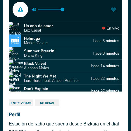
Un ano de amor
En vivo
Luz Casal
Helmuga
hace 3 minutos
Markel Gajate
Summer Breezin’
hace 8 minutos
Diana King
Black Velvet
hace 14 minutos
Alannah Myles
The Night We Met
hace 22 minutos
Lord Huron feat. Allison Ponthier
Don't Explain
hace 27 minutos
Anthea
Ez Zaudenetik
hace 31 minutos
ENTREVISTAS
NOTICIAS
Lauroba
Aquí no podemos hacerlo
Perfil
hace 36 minutos
Los Rodriguez
Estación de radio que suena desde Bizkaia en el dial
Old Man
hace 40 minutos
Neil Young