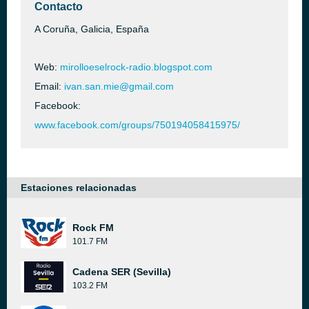
Contacto
A Coruña, Galicia, España
Web:
mirolloeselrock-radio.blogspot.com
Email:
ivan.san.mie@gmail.com
Facebook:
www.facebook.com/groups/750194058415975/
Estaciones relacionadas
Rock FM
101.7 FM
Cadena SER (Sevilla)
103.2 FM