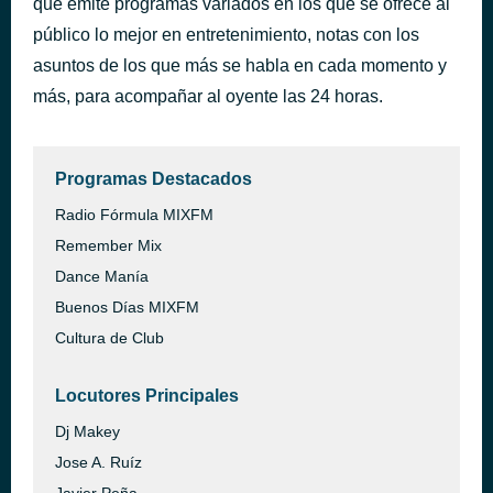
que emite programas variados en los que se ofrece al
Te Duele
público lo mejor en entretenimiento, notas con los
hace 57 minutos
Gente De Zona
asuntos de los que más se habla en cada momento y
más, para acompañar al oyente las 24 horas.
Programas Destacados
Radio Fórmula MIXFM
Remember Mix
Dance Manía
Buenos Días MIXFM
Cultura de Club
Locutores Principales
Dj Makey
Jose A. Ruíz