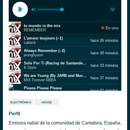
tu mundo in the mix
En vivo
REMEMBER
L'amour toujours (~1)
hace 26 minutos
Laback
Always Remember (~2)
hace 30 minutos
jeonghyeon
Solo Por Ti (Racing de Santander~3)
hace 33 minutos
K-Style
We are Young (By JARB and Morgan Rosxan~1)
hace 37 minutos
MIX Forever ABBA
Please Please Please
hace 41 minutos
Sabrina Carpenter
Lovers in a Past Life (Felix Jaehn remix)
hace 44 minutos
ELECTRÓNICA
HOUSE
Calvin Harris feat. Ellie Goulding
Noches Vacias (Walker Style~3)
Perfil
hace 49 minutos
MIX Forever
Emisora radial de la comunidad de Cantabria, España,
Alone (DallasK Remix~2)
hace 52 minutos
Kim Petras