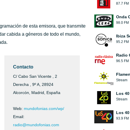
87.7 FM
Onda 
98.0 FM
ogramación de esta emisora, que transmite
dar cabida a géneros de todo el mundo,
Ibiza 
ada.
95.2 FM
Radio 
96.5 FM
Contacto
Flamen
C/ Cabo San Vicente , 2
Stream
Derecha , 9º A, 28924
Alcorcón, Madrid, España
Los 40
Stream
Web:
mundofonias.com/wp/
Los 40
Email:
93.9 FM
radio@mundofonias.com