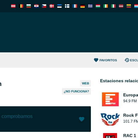
FAVORITOS
ESC
Estaciones relac
h
WEB
¿NO FUNCIONA?
Europ
94.9 FM
Rock 
lo comprobamos
101.7 F
Me gusta (
0
)
(
0
)
RAC 1