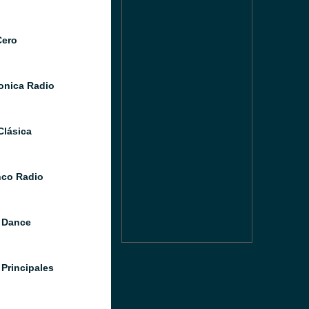
Cero
Sonica Radio
Clásica
co Radio
 Dance
 Principales