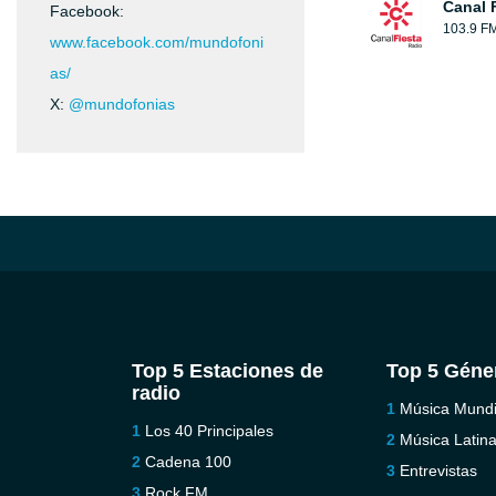
Canal 
Facebook:
103.9 F
www.facebook.com/mundofoni
as/
X:
@mundofonias
Top 5 Estaciones de
Top 5 Géne
radio
Música Mundi
Los 40 Principales
Música Latin
Cadena 100
Entrevistas
Rock FM