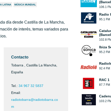
(Barce
A LATINA
MÚSICA MUNDIAL
106.1 F
Radio 
95.1 FM
ada día desde Castilla de La Mancha,
ación de interés, temas variados para
Catalu
(Barce
ios.
102.8 F
Ibiza 
95.2 FM
Contacto
Radiol
Tobarra , Castilla La Mancha,
92.4 FM
España
RAC 1
87.7 FM
Tel.:
34 967 32 5837
Email:
Cadena
radiotobarra@radiotobarra.co
103.2 F
m