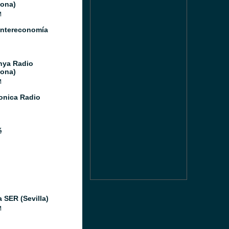
lona)
M
Intereconomía
nya Radio
lona)
M
Sonica Radio
é
 SER (Sevilla)
M