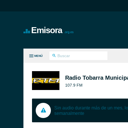
Emisora
.org.es
MENÚ
S GÉNEROS
Radio Tobarra Municipa
107.9 FM
Sin audio durante más de un mes, 
semanalmente