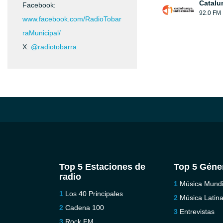
Catalu
Facebook:
92.0 FM
www.facebook.com/RadioTobar
raMunicipal/
X:
@radiotobarra
Top 5 Estaciones de
Top 5 Géne
radio
Música Mundi
Los 40 Principales
Música Latin
Cadena 100
Entrevistas
Rock FM