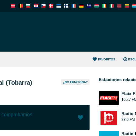
FAVORITOS
ESC
Estaciones relac
l (Tobarra)
¿NO FUNCIONA?
Flaix 
105.7 F
Radio 
lo comprobamos
88.0 FM
Me gusta (
8
)
(
0
)
Radio 