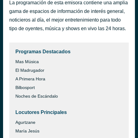
La programación de esta emisora contiene una amplia
Mar y Cielo
hace 1 día
gama de espacios de información de interés general,
Más Música
noticieros al día, el mejor entretenimiento para todo
tipo de oyentes, música y shows en vivo las 24 horas.
Programas Destacados
Mas Música
El Madrugador
A Primera Hora
Bilbosport
Noches de Escándalo
Locutores Principales
Agurtzane
María Jesús