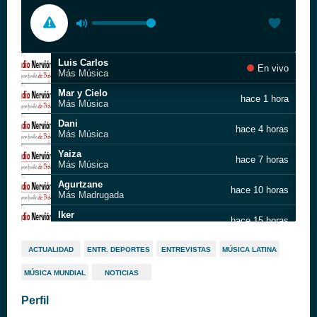
Luis Carlos
En vivo
Más Música
Mar y Cielo
hace 1 hora
Más Música
Dani
hace 4 horas
Más Música
Yaiza
hace 7 horas
Más Música
Agurtzane
hace 10 horas
Más Madrugada
Iker
hace 15 horas
Bilbosport
Iker
hace 16 horas
ACTUALIDAD
ENTR. DEPORTES
ENTREVISTAS
MÚSICA LATINA
Más Música
MÚSICA MUNDIAL
NOTICIAS
Más música
hace 19 horas
Hiram
Perfil
Luis Carlos
hace 22 horas
Más Música