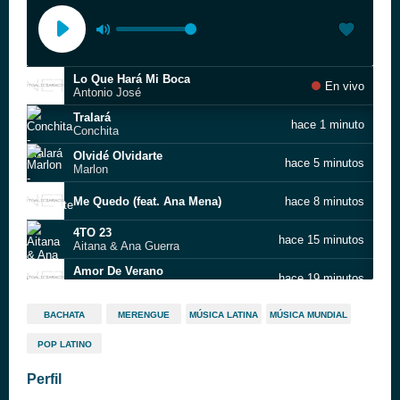
Lo Que Hará Mi Boca
En vivo
Antonio José
Tralará
hace 1 minuto
Conchita
Olvidé Olvidarte
hace 5 minutos
Marlon
Me Quedo (feat. Ana Mena)
hace 8 minutos
4TO 23
hace 15 minutos
Aitana & Ana Guerra
Amor De Verano
hace 19 minutos
BNV PROJECT
Amapolas
hace 23 minutos
BACHATA
MERENGUE
MÚSICA LATINA
MÚSICA MUNDIAL
Leo Rizzi
POP LATINO
Por la boca vive el pez
hace 28 minutos
Fito & Fitipaldis
Perfil
Cuestión de suerte
hace 34 minutos
Natalia Lacunza