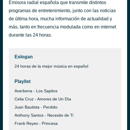
Emisora radial española que transmite distintos
La bachata
hace 38 minutos
programas de entretenimiento, junto con las noticias
Orquesta Acordes
de última hora, mucha información de actualidad y
más, tanto en frecuencia modulada como en internet
durante las 24 horas.
Eslogan
24 horas de la mejor música en español
Playlist
Averbena - Los Sapitos
Celia Cruz - Amores de Un Día
Juan Bautista - Perdido
Anthony Santos - Necesito de Ti
Frank Reyes - Princesa