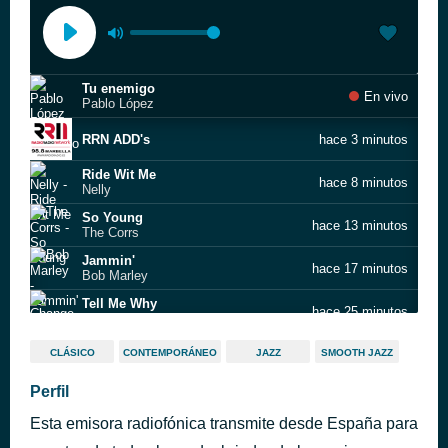
Tu enemigo
En vivo
Pablo López
RRN ADD's
hace 3 minutos
Ride Wit Me
hace 8 minutos
Nelly
So Young
hace 13 minutos
The Corrs
Jammin'
hace 17 minutos
Bob Marley
Tell Me Why
hace 25 minutos
Change
Waiting for a Star to Fall
hace 30 minutos
CLÁSICO
CONTEMPORÁNEO
JAZZ
SMOOTH JAZZ
Boy Meets Girl
What I Do
Perfil
hace 34 minutos
Sons of the East
Esta emisora radiofónica transmite desde España para
Starting Line
hace 42 minutos
Cory Wong