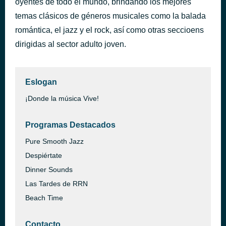
oyentes de todo el mundo, brindando los mejores
Secret
temas clásicos de géneros musicales como la balada
hace 46 minutos
Seal
romántica, el jazz y el rock, así como otras seccioens
dirigidas al sector adulto joven.
Eslogan
¡Donde la música Vive!
Programas Destacados
Pure Smooth Jazz
Despiértate
Dinner Sounds
Las Tardes de RRN
Beach Time
Contacto