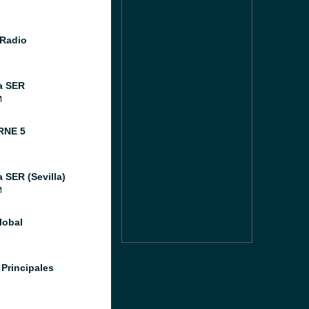
Radio
a SER
M
RNE 5
 SER (Sevilla)
M
lobal
 Principales