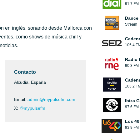
91.7 FM
Dance 
Stream
ón en inglés, sonando desde Mallorca con
oyentes, como shows de música chill y
Caden
noticias.
105.4 F
Radio 
90.3 FM
Contacto
Cadena
Alcudia, España
103.2 F
Email:
admin@mypulsefm.com
Ibiza G
97.6 FM
X:
@mypulsefm
Los 40
93.9 FM