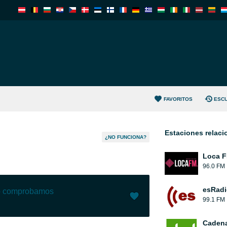
FAVORITOS
ESC
Estaciones relac
¿NO FUNCIONA?
Loca 
96.0 FM
esRadi
lo comprobamos
99.1 FM
Me gusta (
0
)
(
0
)
Cadena