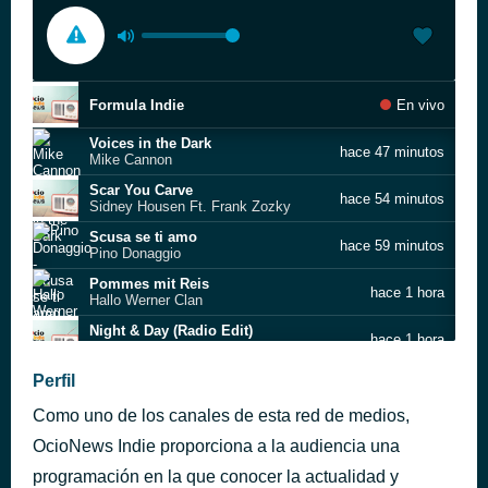
Formula Indie
En vivo
Voices in the Dark
hace 47 minutos
Mike Cannon
Scar You Carve
hace 54 minutos
Sidney Housen Ft. Frank Zozky
Scusa se ti amo
hace 59 minutos
Pino Donaggio
Pommes mit Reis
hace 1 hora
Hallo Werner Clan
Night & Day (Radio Edit)
hace 1 hora
Sam Supplier
I Didn’t Mean to Turn You On (Dub You On – Candy Bomber version)
Perfil
hace 1 hora
RE-201 Ft. Awa Fall
Como uno de los canales de esta red de medios,
Hypno Dance [Unheard Black]
hace 1 hora
Surmillo
OcioNews Indie proporciona a la audiencia una
Styles (Clean Version)
programación en la que conocer la actualidad y
hace 1 hora
Jay-D