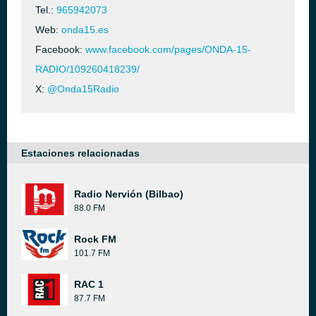
Tel.:
965942073
Web:
onda15.es
Facebook:
www.facebook.com/pages/ONDA-15-
RADIO/109260418239/
X:
@Onda15Radio
Estaciones relacionadas
Radio Nervión (Bilbao)
88.0 FM
Rock FM
101.7 FM
RAC 1
87.7 FM