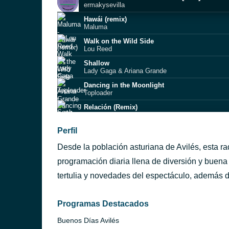
ermakysevilla
Hawái (remix)
Maluma
Walk on the Wild Side
Lou Reed
Shallow
Lady Gaga & Ariana Grande
Dancing in the Moonlight
Toploader
Relación (Remix)
Sech
Desconocido
Perfil
Íñigo Quintero
Desde la población asturiana de Avilés, esta r
Qi
T-Jy
programación diaria llena de diversión y buen
Thriller (single version)
tertulia y novedades del espectáculo, además d
Michael Jackson
Polaroid (With Jonas Blue & Lennon Stella)
Jonas Blue
Programas Destacados
Buenos Días Avilés