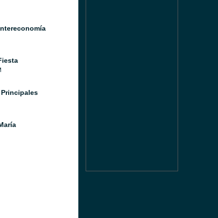
Intereconomía
Fiesta
M
 Principales
María