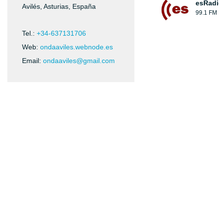
esRadi
Avilés, Asturias, España
99.1 FM
Tel.:
+34-637131706
Web:
ondaaviles.webnode.es
Email:
ondaaviles@gmail.com