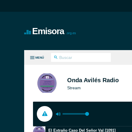
Emisora
.org.es
MENÚ
S GÉNEROS
Onda Avilés Radio
Stream
El Extraño Caso Del Señor Val [1091]