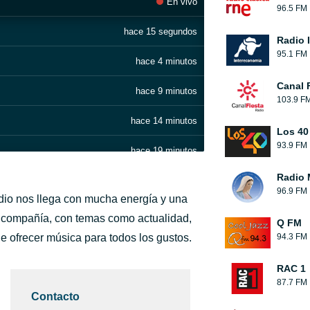
En vivo
96.5 FM
hace 15 segundos
Radio 
95.1 FM
hace 4 minutos
Canal 
hace 9 minutos
103.9 F
hace 14 minutos
Los 40
93.9 FM
hace 19 minutos
Radio 
hace 27 minutos
96.9 FM
adio nos llega con mucha energía y una
hace 31 minutos
a compañía, con temas como actualidad,
Q FM
e ofrecer música para todos los gustos.
94.3 FM
hace 35 minutos
RAC 1
hace 40 minutos
87.7 FM
Contacto