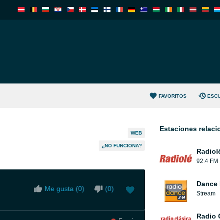
FAVORITOS
ESC
Estaciones relac
WEB
¿NO FUNCIONA?
Radiol
92.4 FM
Dance 
Me gusta (
0
)
(
0
)
Stream
Radio 