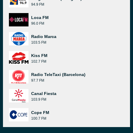
94.9 FM
Loca FM
96.0 FM
Radio Marca
103.5 FM
Kiss FM
102.7 FM
Radio TeleTaxi (Barcelona)
97.7 FM
Canal Fiesta
103.9 FM
Cope FM
100.7 FM