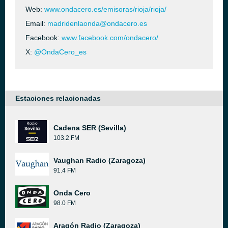
Web:
www.ondacero.es/emisoras/rioja/rioja/
Email:
madridenlaonda@ondacero.es
Facebook:
www.facebook.com/ondacero/
X:
@OndaCero_es
Estaciones relacionadas
Cadena SER (Sevilla)
103.2 FM
Vaughan Radio (Zaragoza)
91.4 FM
Onda Cero
98.0 FM
Aragón Radio (Zaragoza)