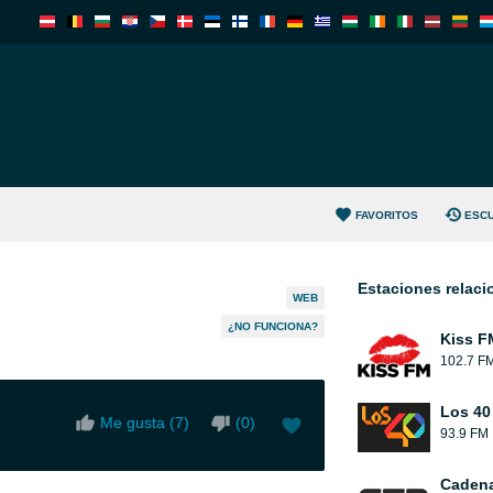
FAVORITOS
ESC
Estaciones relac
WEB
¿NO FUNCIONA?
Kiss F
102.7 F
Los 40
Me gusta (
7
)
(
0
)
93.9 FM
Caden