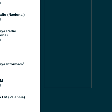
M
dio (Nacional)
M
nya Radio
lona)
M
nya Informació
FM
M
a FM (Valencia)