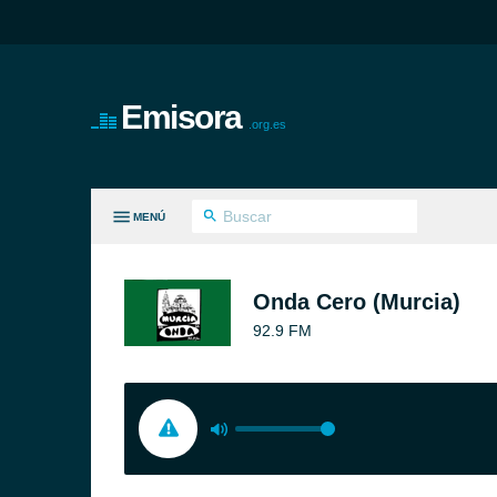
Emisora
.org.es
MENÚ
S GÉNEROS
Onda Cero (Murcia)
92.9 FM