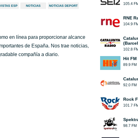
105.4 F
VISTAS ESP
NOTICIAS
NOTICIAS DEPORT
RNE Ra
104.9 F
omo en línea para proporcionar alcance
Catalu
(Barce
mportantes de España. Nos trae noticias,
102.8 F
gradable compañía a diario.
Hit FM
89.9 FM
Catalu
92.0 FM
Rock 
101.7 F
Spektr
98.7 FM