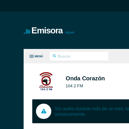
Emisora
.org.es
MENÚ
S GÉNEROS
Onda Corazón
104.2 FM
Sin audio durante más de un mes, 
semanalmente