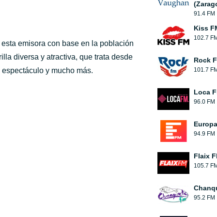
(Zarag
91.4 FM
Kiss F
102.7 F
, esta emisora con base en la población
lla diversa y atractiva, que trata desde
Rock 
a, espectáculo y mucho más.
101.7 F
Loca 
96.0 FM
Europ
94.9 FM
Flaix 
105.7 F
Chanqu
95.2 FM