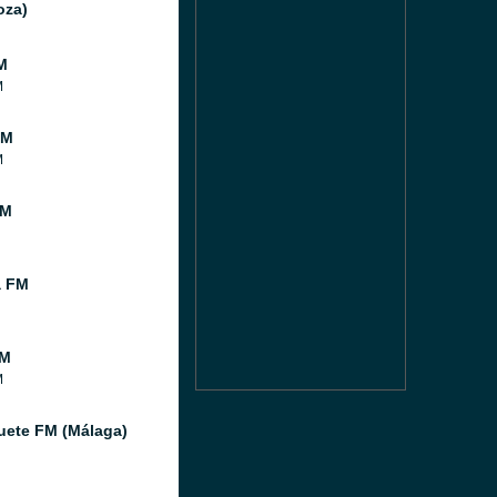
oza)
M
M
FM
M
FM
a FM
FM
M
ete FM (Málaga)