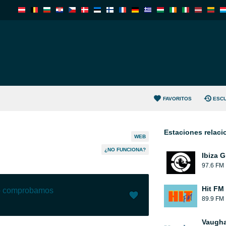
FAVORITOS
ESC
Estaciones relac
WEB
¿NO FUNCIONA?
Ibiza G
97.6 FM
Hit FM
lo comprobamos
89.9 FM
Me gusta (
16
)
(
0
)
Vaugha