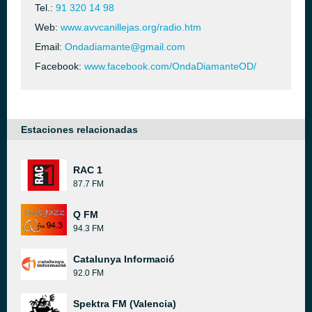
Tel.:
91 320 14 98
Web:
www.avvcanillejas.org/radio.htm
Email:
Ondadiamante@gmail.com
Facebook:
www.facebook.com/OndaDiamanteOD/
Estaciones relacionadas
RAC 1
87.7 FM
Q FM
94.3 FM
Catalunya Informació
92.0 FM
Spektra FM (Valencia)