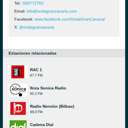
Tel.:
600772763
Email:
info@ondagrancanaria.com
Facebook:
www.facebook.com/OndaGranCanaria/
X:
@ondagrancanaria
Estaciones relacionadas
RAC 1
87.7 FM
Ibiza Sonica Radio
95.2 FM
Radio Nervión (Bilbao)
88.0 FM
Cadena Dial