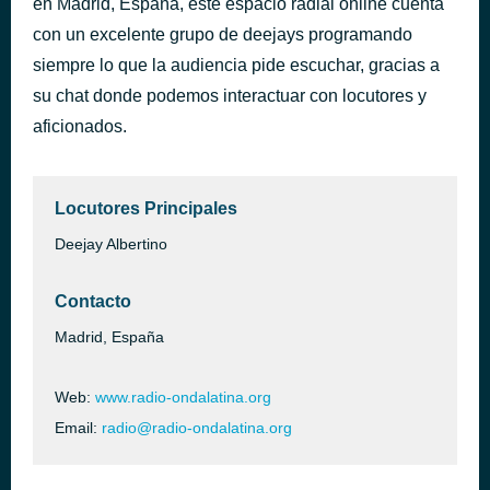
en Madrid, España, este espacio radial online cuenta
Ojos Así
con un excelente grupo de deejays programando
hace 46 minutos
Shakira
siempre lo que la audiencia pide escuchar, gracias a
su chat donde podemos interactuar con locutores y
aficionados.
Locutores Principales
Deejay Albertino
Contacto
Madrid, España
Web:
www.radio-ondalatina.org
Email:
radio@radio-ondalatina.org