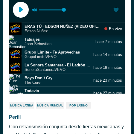
ERAS TÚ - EDSON NUÑEZ (VIDEO OFICIAL)
En vivo
Edson Nuñez
Tatuajes
hace 7 minutos
Joan Sebastian
Grupo Limite - Te Aprovechas
hace 14 minutos
GrupoLimiteVEVO
La Sonora Santanera - El Ladrón ft. Julieta Venegas
hace 19 minutos
SonoraSantaneraVEVO
Boys Don’t Cry
hace 23 minutos
The Cure
Todavia
hace 27 minutos
La Factoria
Satisfaction
hace 32 minutos
MÚSICA LATINA
MÚSICA MUNDIAL
POP LATINO
The Rolling Stones
Caliente (remix)
Perfil
hace 37 minutos
Los Pericos
Con retransmisión conjunta desde tierras mexicanas y
El que te amó (en vivo)
hace 41 minutos
Luis Ángel "El Flaco"