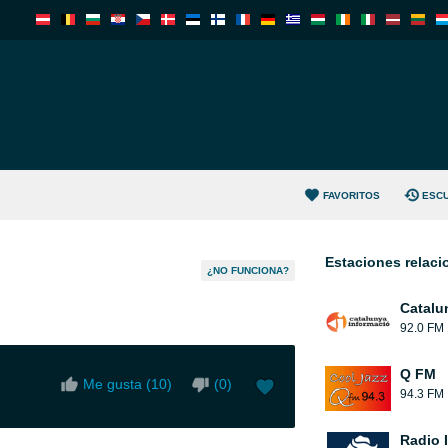
FAVORITOS
ESC
Estaciones relac
¿NO FUNCIONA?
Catalu
92.0 FM
Q FM
Me gusta (
10
)
(
0
)
94.3 FM
Radio 