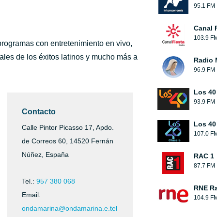
95.1 FM
Canal 
103.9 F
programas con entretenimiento en vivo,
cales de los éxitos latinos y mucho más a
Radio 
96.9 FM
Los 40
93.9 FM
Contacto
Los 40
Calle Pintor Picasso 17, Apdo.
107.0 F
de Correos 60, 14520 Fernán
Núñez, España
RAC 1
87.7 FM
Tel.:
957 380 068
RNE Ra
Email:
104.9 F
ondamarina@ondamarina.e.tel