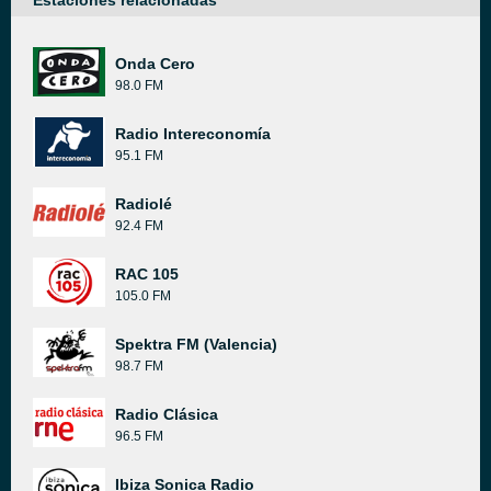
Estaciones relacionadas
Onda Cero
98.0 FM
Radio Intereconomía
95.1 FM
Radiolé
92.4 FM
RAC 105
105.0 FM
Spektra FM (Valencia)
98.7 FM
Radio Clásica
96.5 FM
Ibiza Sonica Radio