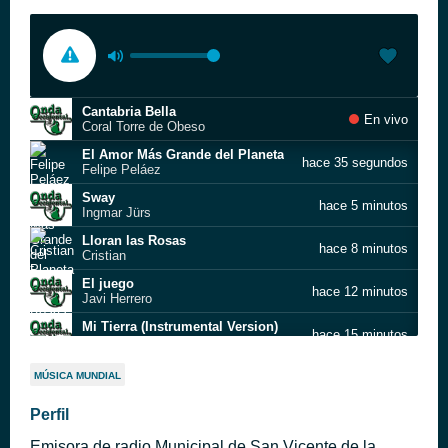
Cantabria Bella
En vivo
Coral Torre de Obeso
El Amor Más Grande del Planeta
hace 35 segundos
Felipe Peláez
Sway
hace 5 minutos
Ingmar Jürs
Lloran las Rosas
hace 8 minutos
Cristian
El juego
hace 12 minutos
Javi Herrero
Mi Tierra (Instrumental Version)
hace 15 minutos
The Hit Crew
Niña bonita
hace 20 minutos
MÚSICA MUNDIAL
Nando Agüeros
Cada Noche
Perfil
hace 27 minutos
Sparx
Emisora de radio Municipal de San Vicente de la