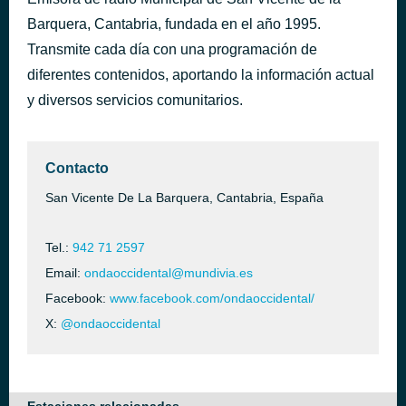
Convénceme - Cover
hace 30 minutos
Las Cosiucas
Barquera, Cantabria, fundada en el año 1995.
La Ley De Amarte
Transmite cada día con una programación de
hace 33 minutos
Tamara
diferentes contenidos, aportando la información actual
y diversos servicios comunitarios.
Contacto
San Vicente De La Barquera, Cantabria, España
Tel.:
942 71 2597
Email:
ondaoccidental@mundivia.es
Facebook:
www.facebook.com/ondaoccidental/
X:
@ondaoccidental