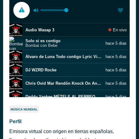
Audio Wasap 3
En vivo
Solo si es contigo
hace 5 días
Bombai con Bebe
Álvaro de Luna Todo contigo Lyric Video Oficial Letra Completa
hace 5 días
DJ WZRD Rocke
hace 5 días
Chris Ovid Mar Rendón Knock On Another Door Official Lyric Video
hace 5 días
Daddy Yankee MÉTELE AL PERREO LetraLyrics
hace 5 días
Farruko Ft Juan Magan Como El Viento
hace 5 días
MÚSICA MUNDIAL
Perfil
A Cosas de la Edad Modestia Aparte con letra
hace 5 días
Emisora virtual con origen en tierras españolas,
Cris Mj Marisola REMIX ft Duki Nicki Nicole Standl
hace 5 días