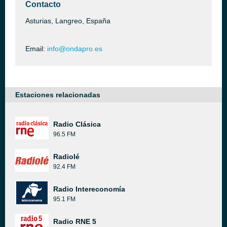
Contacto
Asturias, Langreo, España
Email:
info@ondapro.es
Estaciones relacionadas
Radio Clásica
96.5 FM
Radiolé
92.4 FM
Radio Intereconomía
95.1 FM
Radio RNE 5