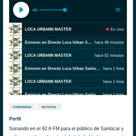
LOCA URBANN MASTER
En vivo
Emision en Directo Loca Urban Sanlucar
hace 48 minutos
LOCA URBANN MASTER
hace 52 minutos
Emision en Directo Loca Urban Sanlucar
hace 1 hora
LOCA URBANN MASTER
hace 1 hora
Emision en Directo Loca Urban Sanlucar
hace 1 hora
Loca URBAN CADENA
hace 1 hora
COMUNIDAD
NOTICIAS
Perfil
Emision en Directo Loca Urban Sanlucar
hace 2 horas
Sonando en el 92.6 FM para el público de Sanlúcar y
Loca URBAN CADENA
hace 2 horas