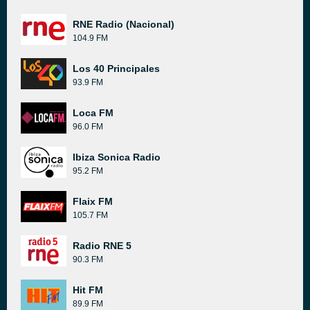
RNE Radio (Nacional)
104.9 FM
Los 40 Principales
93.9 FM
Loca FM
96.0 FM
Ibiza Sonica Radio
95.2 FM
Flaix FM
105.7 FM
Radio RNE 5
90.3 FM
Hit FM
89.9 FM