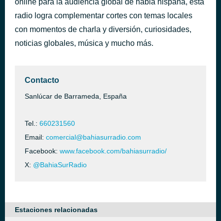
online para la audiencia global de habla hispana, esta
radio logra complementar cortes con temas locales
Emision en Directo Loca Urban Sanlucar
hace 2 horas
con momentos de charla y diversión, curiosidades,
noticias globales, música y mucho más.
Contacto
Sanlúcar de Barrameda, España
Tel.:
660231560
Email:
comercial@bahiasurradio.com
Facebook:
www.facebook.com/bahiasurradio/
X:
@BahiaSurRadio
Estaciones relacionadas