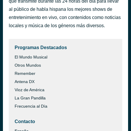
que transmite durante las 24 horas del día para llevar
buenos temas-2
al público de habla hispana los mejores shows de
hace 5 horas
onda87radio
entretenimiento en vivo, con contenidos como noticias
locales y música de los géneros más diversos.
Programas Destacados
El Mundo Musical
Otros Mundos
Remember
Antena DX
Vioz de América
La Gran Pandilla
Frecuencia al Día
Contacto