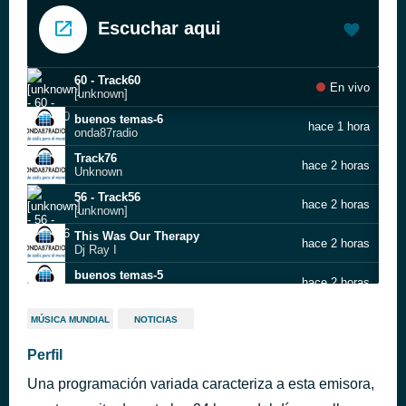
Escuchar aqui
60 - Track60
En vivo
[unknown]
buenos temas-6
hace 1 hora
onda87radio
Track76
hace 2 horas
Unknown
56 - Track56
hace 2 horas
[unknown]
This Was Our Therapy
hace 2 horas
Dj Ray I
buenos temas-5
hace 2 horas
onda87radio
buenos temas-4
hace 3 horas
MÚSICA MUNDIAL
NOTICIAS
onda87radio
buenos temas-3
Perfil
hace 4 horas
onda87radio
Una programación variada caracteriza a esta emisora,
Destiny
hace 5 horas
ReyMod