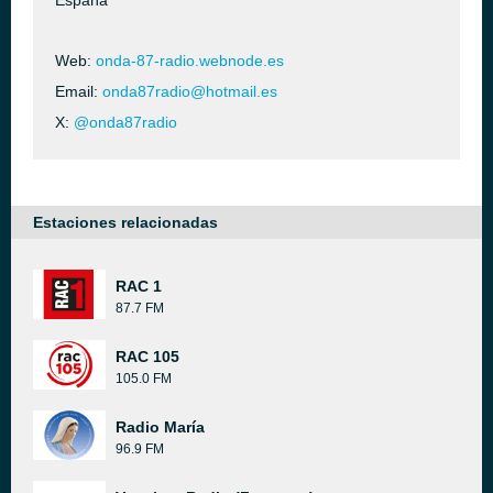
España
Web:
onda-87-radio.webnode.es
Email:
onda87radio@hotmail.es
X:
@onda87radio
Estaciones relacionadas
RAC 1
87.7 FM
RAC 105
105.0 FM
Radio María
96.9 FM