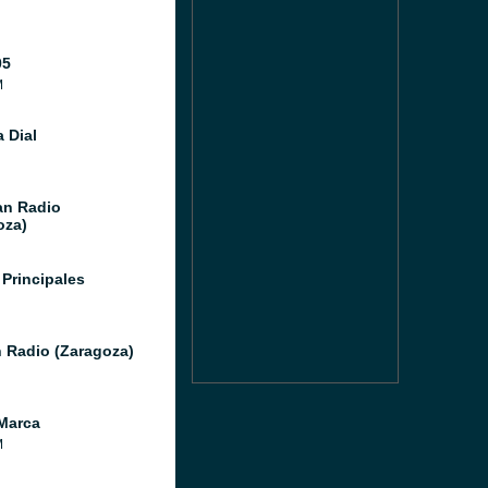
05
M
 Dial
n Radio
oza)
 Principales
 Radio (Zaragoza)
Marca
M