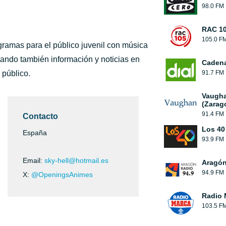
98.0 FM
RAC 1
105.0 F
gramas para el público juvenil con música
rtando también información y noticias en
Cadena
 público.
91.7 FM
Vaugha
(Zarag
91.4 FM
Contacto
Los 40
España
93.9 FM
Email:
sky-hell@hotmail.es
Aragón
94.9 FM
X:
@OpeningsAnimes
Radio 
103.5 F