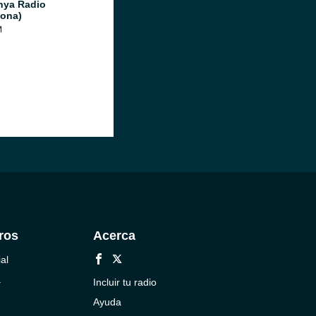
nya Radio
lona)
M
ros
Acerca
al
a
Incluir tu radio
Ayuda