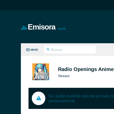
Emisora
.org.es
MENÚ
S GÉNEROS
Radio Openings Anime
Stream
Sin audio durante más de un mes, 
semanalmente