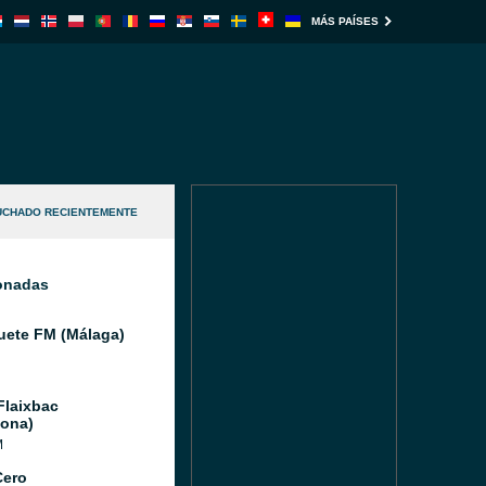
MÁS PAÍSES
UCHADO RECIENTEMENTE
ionadas
ete FM (Málaga)
Flaixbac
lona)
M
Cero