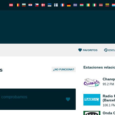
FAVORITOS
ESC
Estaciones relac
s
¿NO FUNCIONA?
Chanqu
95.2 FM
Radio 
lo comprobamos
(Barce
106.1 F
Me gusta (
5
)
(
0
)
Onda 