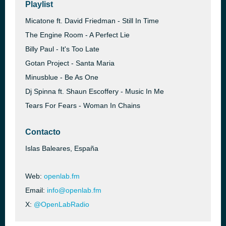
Playlist
Micatone ft. David Friedman - Still In Time
The Engine Room - A Perfect Lie
Billy Paul - It's Too Late
Gotan Project - Santa Maria
Minusblue - Be As One
Dj Spinna ft. Shaun Escoffery - Music In Me
Tears For Fears - Woman In Chains
Contacto
Islas Baleares, España
Web:
openlab.fm
Email:
info@openlab.fm
X:
@OpenLabRadio