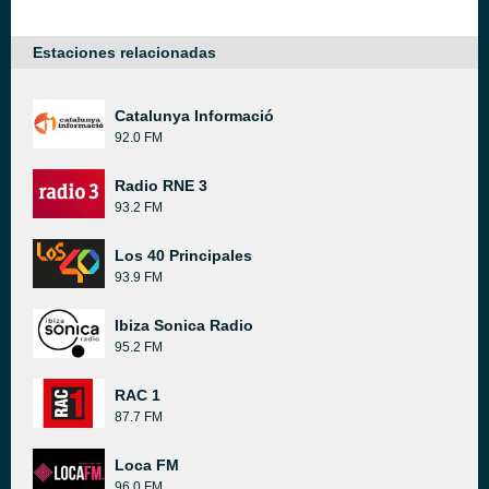
Estaciones relacionadas
Catalunya Informació
92.0 FM
Radio RNE 3
93.2 FM
Los 40 Principales
93.9 FM
Ibiza Sonica Radio
95.2 FM
RAC 1
87.7 FM
Loca FM
96.0 FM