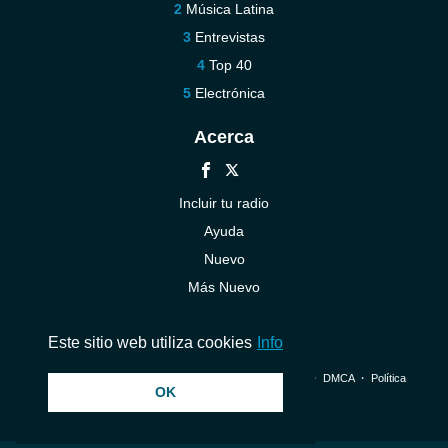
Música Latina
Entrevistas
Top 40
Electrónica
Acerca
Incluir tu radio
Ayuda
Nuevo
Más Nuevo
Contáctenos
Este sitio web utiliza cookies
Info
© 2026 InstantAudio. Reservados todos los derechos. ・
DMCA
・
Política
OK
de privacidad