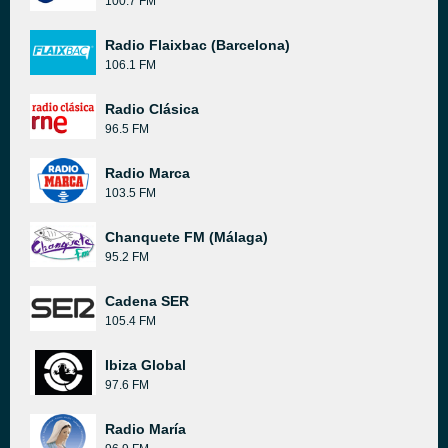
100.7 FM
Radio Flaixbac (Barcelona)
106.1 FM
Radio Clásica
96.5 FM
Radio Marca
103.5 FM
Chanquete FM (Málaga)
95.2 FM
Cadena SER
105.4 FM
Ibiza Global
97.6 FM
Radio María