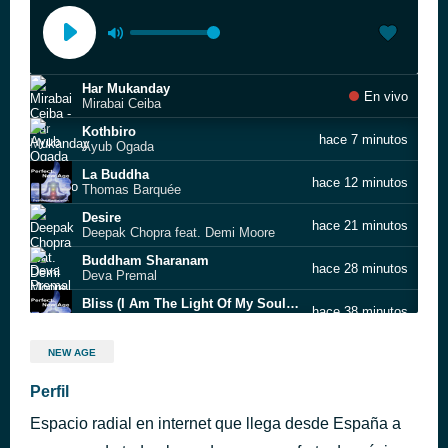
Har Mukanday
En vivo
Mirabai Ceiba
Kothbiro
hace 7 minutos
Ayub Ogada
La Buddha
hace 12 minutos
Thomas Barquée
Desire
hace 21 minutos
Deepak Chopra feat. Demi Moore
Buddham Sharanam
hace 28 minutos
Deva Premal
Bliss (I Am The Light Of My Soul) (& Sat Darshan Singh)
hace 38 minutos
Sirgun Kaur
Kiss the Rain
hace 48 minutos
NEW AGE
Yiruma
Suniai
Perfil
hace 53 minutos
Jai-Jagdeesh
Espacio radial en internet que llega desde España a
Baanwarey (Bombay Dub Orchestra's Epic Remix)
hace 1 hora
Midival Punditz