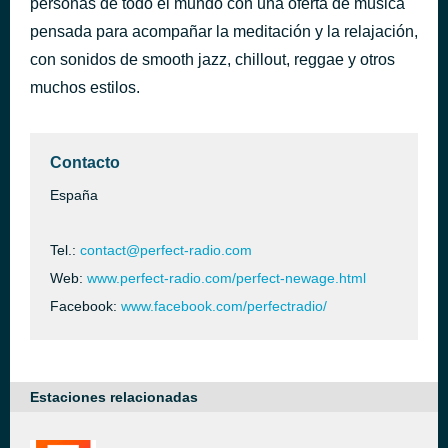
personas de todo el mundo con una oferta de música
Ici maintenant
pensada para acompañar la meditación y la relajación,
hace 1 hora
Jacques Y. Fafard & Lise Charbonneau
con sonidos de smooth jazz, chillout, reggae y otros
muchos estilos.
Contacto
España
Tel.:
contact@perfect-radio.com
Web:
www.perfect-radio.com/perfect-newage.html
Facebook:
www.facebook.com/perfectradio/
Estaciones relacionadas