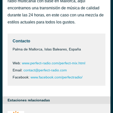
radio multicanal con base en Mallorca, aquí
Dreamy Skies
encontramos una transmisión de música de calidad
hace 42 minutos
The Rolling Stones
durante las 24 horas, en este caso con una mezcla de
estilos actuales para todos los gustos.
Contacto
Palma de Mallorca, Islas Baleares, España
Web:
www.perfect-radio.com/perfect-mix.html
Email:
contact@perfect-radio.com
Facebook:
www.facebook.com/perfectradio/
Estaciones relacionadas