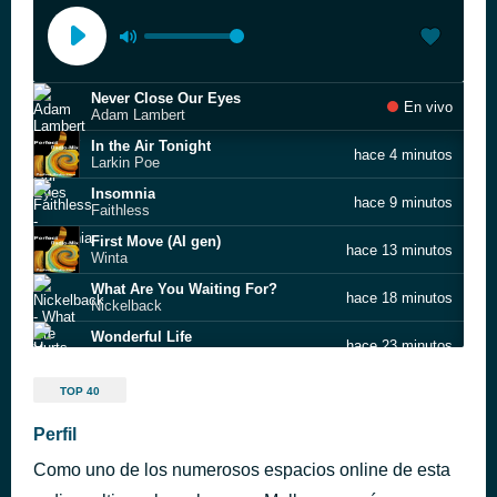
Never Close Our Eyes
En vivo
Adam Lambert
In the Air Tonight
hace 4 minutos
Larkin Poe
Insomnia
hace 9 minutos
Faithless
First Move (AI gen)
hace 13 minutos
Winta
What Are You Waiting For?
hace 18 minutos
Nickelback
Wonderful Life
hace 23 minutos
Hurts
Breathe Easy
hace 28 minutos
TOP 40
Blue
The Sound of Missing You
Perfil
hace 32 minutos
Wildboyz feat. Ameerah
Como uno de los numerosos espacios online de esta
Maria
hace 37 minutos
Blondie