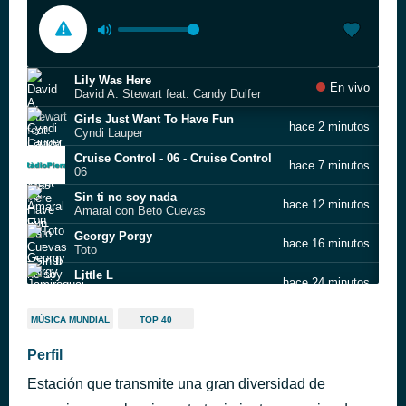
Lily Was Here
En vivo
David A. Stewart feat. Candy Dulfer
Girls Just Want To Have Fun
hace 2 minutos
Cyndi Lauper
Cruise Control - 06 - Cruise Control
hace 7 minutos
06
Sin ti no soy nada
hace 12 minutos
Amaral con Beto Cuevas
Georgy Porgy
hace 16 minutos
Toto
Little L
hace 24 minutos
Jamiroquai
FEELINLOVE
hace 28 minutos
MÚSICA MUNDIAL
TOP 40
SOURSEARCHER
Natural
Perfil
hace 33 minutos
Imagine Dragons
Estación que transmite una gran diversidad de
The Beauty of That
hace 36 minutos
Noa