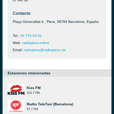
El Teu So
Contacto
Plaça Generalitat 4 , Piera, 08784 Barcelona, España
Tel.:
93 776 04 01
Web:
radiopiera.online
Email:
radiopiera@radiopiera.cat
Estaciones relacionadas
Kiss FM
102.7 FM
Radio TeleTaxi (Barcelona)
97.7 FM