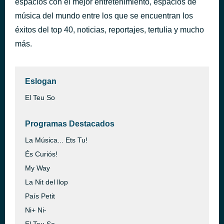
espacios con el mejor entretenimiento, espacios de
Hide in Your Shell
música del mundo entre los que se encuentran los
hace 43 minutos
Supertramp
éxitos del top 40, noticias, reportajes, tertulia y mucho
más.
Eslogan
El Teu So
Programas Destacados
La Música... Ets Tu!
És Curiós!
My Way
La Nit del llop
País Petit
Ni+ Ni-