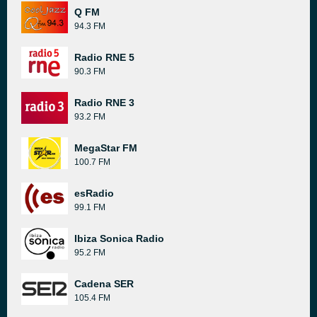
Q FM
94.3 FM
Radio RNE 5
90.3 FM
Radio RNE 3
93.2 FM
MegaStar FM
100.7 FM
esRadio
99.1 FM
Ibiza Sonica Radio
95.2 FM
Cadena SER
105.4 FM