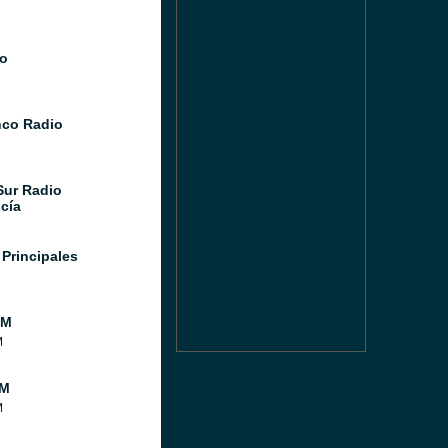
o
co Radio
Sur Radio
cía
 Principales
FM
M
FM
M