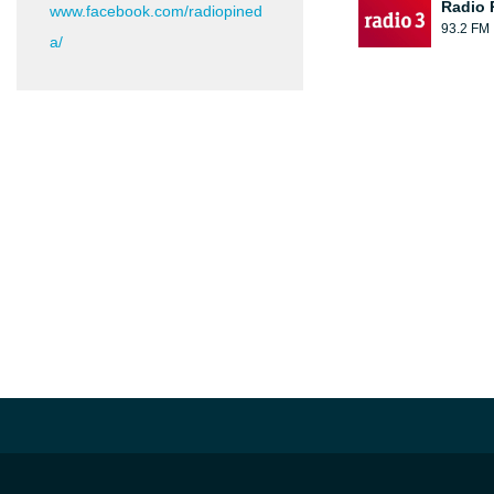
Radio 
www.facebook.com/radiopined
93.2 FM
a/