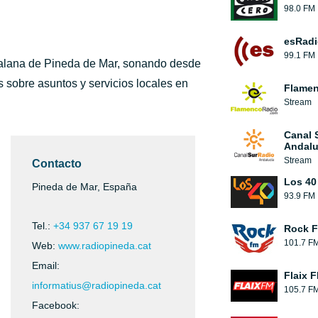
98.0 FM
esRadi
99.1 FM
talana de Pineda de Mar, sonando desde
s sobre asuntos y servicios locales en
Flamen
Stream
Canal 
Andalu
Stream
Contacto
Los 40
Pineda de Mar, España
93.9 FM
Tel.:
+34 937 67 19 19
Rock 
101.7 F
Web:
www.radiopineda.cat
Email:
Flaix 
informatius@radiopineda.cat
105.7 F
Facebook: