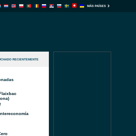
MÁS PAÍSES
UCHADO RECIENTEMENTE
ionadas
Flaixbac
lona)
M
Intereconomía
Cero