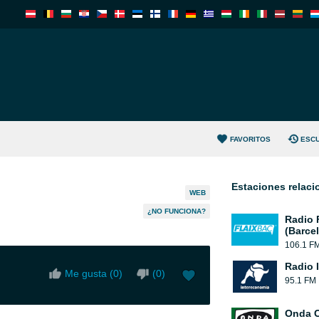
FAVORITOS
ESC
Estaciones relac
WEB
¿NO FUNCIONA?
Radio 
(Barce
106.1 F
Radio 
Me gusta (
0
)
(
0
)
95.1 FM
Onda 