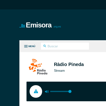
Emisora
.org.es
MENÚ
S GÉNEROS
Ràdio Pineda
Stream