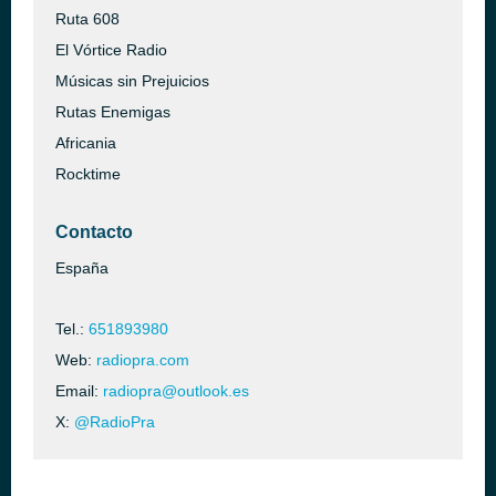
Ruta 608
El Vórtice Radio
Músicas sin Prejuicios
Rutas Enemigas
Africania
Rocktime
Contacto
España
Tel.:
651893980
Web:
radiopra.com
Email:
radiopra@outlook.es
X:
@RadioPra