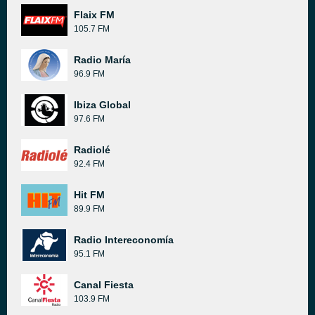
Flaix FM
105.7 FM
Radio María
96.9 FM
Ibiza Global
97.6 FM
Radiolé
92.4 FM
Hit FM
89.9 FM
Radio Intereconomía
95.1 FM
Canal Fiesta
103.9 FM