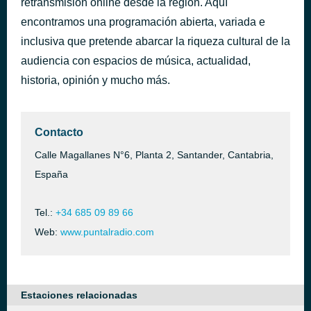
retransmisión online desde la región. Aquí
Temblando
encontramos una programación abierta, variada e
hace 43 minutos
Hombres G
inclusiva que pretende abarcar la riqueza cultural de la
audiencia con espacios de música, actualidad,
historia, opinión y mucho más.
Contacto
Calle Magallanes N°6, Planta 2, Santander, Cantabria,
España
Tel.:
+34 685 09 89 66
Web:
www.puntalradio.com
Estaciones relacionadas