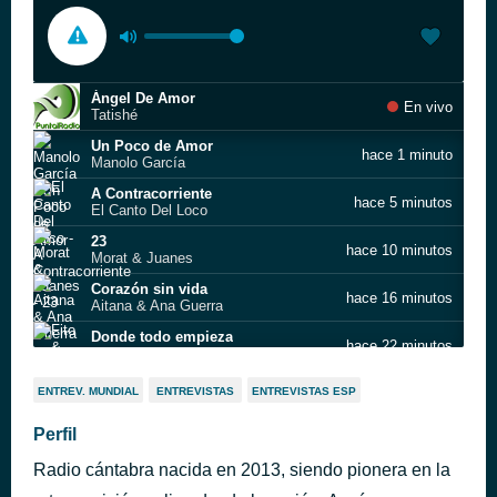
Ángel De Amor
En vivo
Tatishé
Un Poco de Amor
hace 1 minuto
Manolo García
A Contracorriente
hace 5 minutos
El Canto Del Loco
23
hace 10 minutos
Morat & Juanes
Corazón sin vida
hace 16 minutos
Aitana & Ana Guerra
Donde todo empieza
hace 22 minutos
Fito & Fitipaldis
El Chisme
hace 26 minutos
ENTREV. MUNDIAL
ENTREVISTAS
ENTREVISTAS ESP
Carlos Baute; Chenoa
Talking In Your Sleep
Perfil
hace 33 minutos
The Romantics
Radio cántabra nacida en 2013, siendo pionera en la
Me vale madres
hace 38 minutos
El Tri