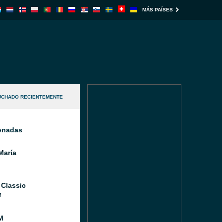
MÁS PAÍSES
UCHADO RECIENTEMENTE
ionadas
María
 Classic
M
M