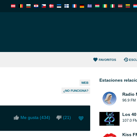
FAVORITOS
ESC
Estaciones relac
WEB
¿NO FUNCIONA?
Radio 
96.9 FM
Los 40
Me gusta (
434
)
(
21
)
107.0 F
Kiss F