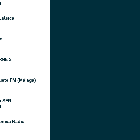
M
Clásica
o
RNE 3
ete FM (Málaga)
a SER
M
Sonica Radio