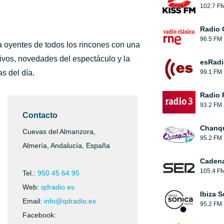
102.7 F
Radio 
96.5 FM
 oyentes de todos los rincones con una
ivos, novedades del espectáculo y la
esRadi
s del día.
99.1 FM
Radio 
93.2 FM
Contacto
Chanqu
Cuevas del Almanzora,
95.2 FM
Almería, Andalucía, España
Caden
105.4 F
Tel.:
950 45 64 95
Web:
qdradio.es
Ibiza 
Email:
info@qdradio.es
95.2 FM
Facebook: