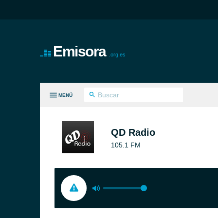
Emisora
.org.es
MENÚ
S GÉNEROS
QD Radio
105.1 FM